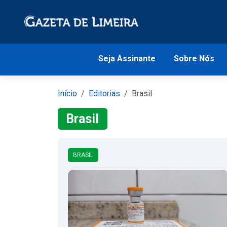
Seja Assinante
Sobre Nós
Início
Editorias
Brasil
Brasil
BRASIL