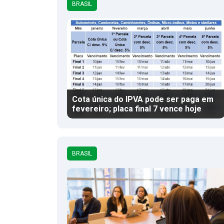
BRASIL
Cota única do IPVA pode ser paga em
fevereiro; placa final 7 vence hoje
BRASIL