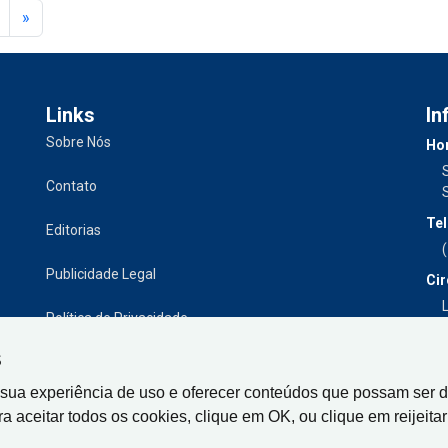
»
Links
In
Sobre Nós
Hor
Contato
Tel
Editorias
Publicidade Legal
Cir
L
Política de Privacidade
S
 sua experiência de uso e oferecer conteúdos que possam ser d
ra aceitar todos os cookies, clique em OK, ou clique em reijeitar 
Gazeta de Limeira, Rua Senador Vergueiro, 319