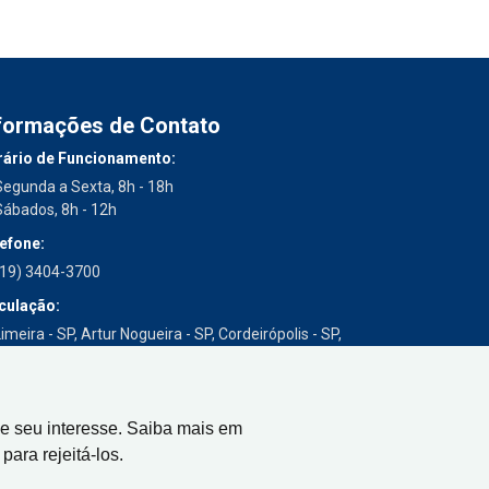
formações de Contato
ário de Funcionamento:
Segunda a Sexta, 8h - 18h
Sábados, 8h - 12h
efone:
(19) 3404-3700
culação:
imeira - SP, Artur Nogueira - SP, Cordeirópolis - SP,
Engenheiro Coelho - SP, Iracemápolis - SP
e seu interesse. Saiba mais em
para rejeitá-los.