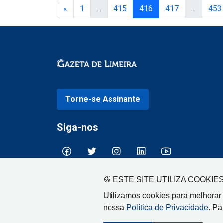
«
1
...
415
416
417
...
453
Torne-se Assinante
Siga-nos
ESTE SITE UTILIZA COOKIE
Utilizamos cookies para melhorar
nossa
Política de Privacidade
. Pa