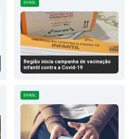
BRASIL
Região inicia campanha de vacinação
infantil contra a Covid-19
BRASIL